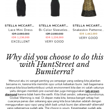
STELLA MCCARTNEY
STELLA MCCARTNEY
STELLA MCCARTNEY
n Black & White
Lace Mini Dress
Bi-Color Sleeveless Dress
Snakeskin Patterned Dress
IDR 2,060,000
IDR 2,060,000
IDR 1,442,000
IDR 1,236,000
IDR 1,236,000
VERY GOOD
EXCELLENT
VERY GOOD
Why did you choose to do this
with HuntStreet and
Bumiterra?
Menurut aku ini sangat penting ya campaign yang sedang kita jalankan
bersama ini, karena kita memiliki opsi untuk kebaikan bumi. Jadi bagaimana
caranya kita bisa berkontribusi untuk environment kita dan ini salah satunya
yaitu dengan membeli pre-owned dan juga menggunakan
lab grown
diamond
karena tidak harm the earth. Kita lihat sendiri, sekarang kondisinya,
Global Warming is real. Di depan mata kita, berasa banget setiap hari
cuacanya panas dan sekarang apa yang kita bisa lakukan adalah dengan
menggunakan opsi-opsi yang lebih baik untuk bumi dan alternatif-alternatif
yang sebenarnya sudah ada. The choice is yours. Kesempatan sudah ada,