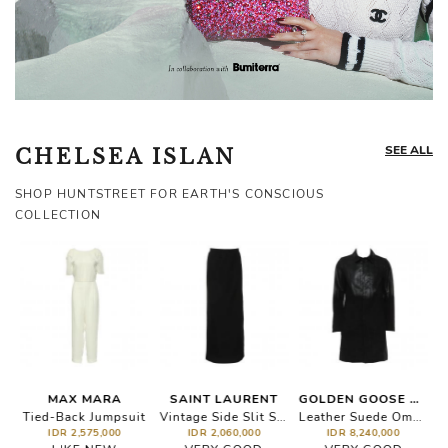
SEE ALL
CHELSEA ISLAN
SHOP HUNTSTREET FOR EARTH'S CONSCIOUS
COLLECTION
MAX MARA
SAINT LAURENT
GOLDEN GOOSE DELUXE BRAND
n Black & White
Tied-Back Jumpsuit
Vintage Side Slit Skirt
Leather Suede Ombre Long Coat
IDR 2,575,000
IDR 2,060,000
IDR 8,240,000