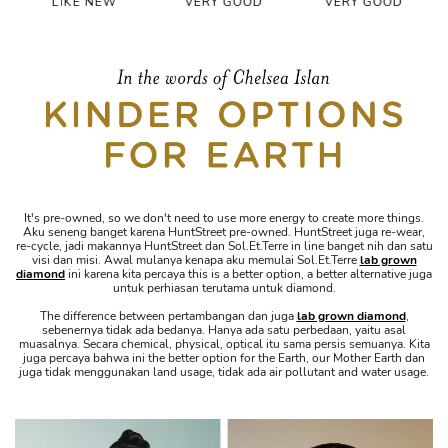
LIKE NEW
VERY GOOD
VERY GOOD
It's pre-owned, so we don't need to use more energy to create more things.
Aku seneng banget karena HuntStreet pre-owned. HuntStreet juga re-wear,
re-cycle, jadi makannya HuntStreet dan Sol.Et.Terre in line banget nih dan satu
visi dan misi. Awal mulanya kenapa aku memulai Sol.Et.Terre
lab grown
diamond
ini karena kita percaya this is a better option, a better alternative juga
untuk perhiasan terutama untuk diamond.
The difference between pertambangan dan juga
lab grown diamond
,
sebenernya tidak ada bedanya. Hanya ada satu perbedaan, yaitu asal
muasalnya. Secara chemical, physical, optical itu sama persis semuanya. Kita
juga percaya bahwa ini the better option for the Earth, our Mother Earth dan
juga tidak menggunakan land usage, tidak ada air pollutant and water usage.